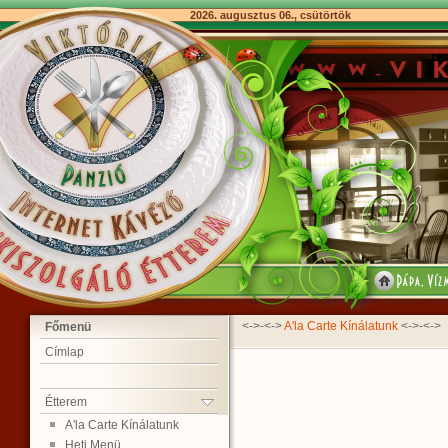
2026. augusztus 06., csütörtök
<->-<->
A'la Carte Kínálatunk
<->-<->
Főmenü
Címlap
Étterem
A'la Carte Kínálatunk
Heti Menü