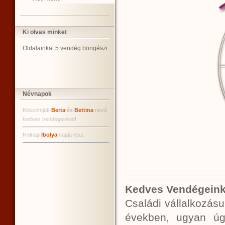
Ki olvas minket
Oldalainkat 5 vendég böngészi
Névnapok
Köszöntjük
Berta
és
Bettina
nevű
kedves vendégeinket!
Holnap
Ibolya
napja lesz.
Kedves Vendégeink
Családi vállalkozás
években, ugyan úg