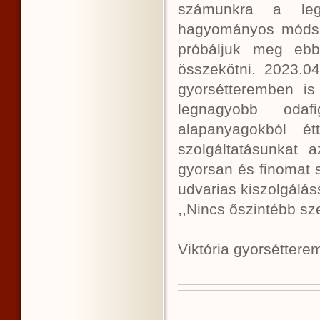
számunkra a legfo
hagyományos módsze
próbáljuk meg ebb
összekötni. 2023.04
gyorsétteremben is
legnagyobb odaf
alapanyagokból ét
szolgáltatásunkat 
gyorsan és finomat 
udvarias kiszolgálás
,,Nincs őszintébb sze
Viktória gyorséttere